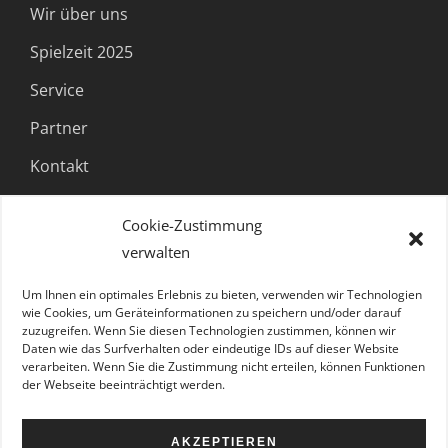
Wir über uns
Spielzeit 2025
Service
Partner
Kontakt
Cookie-Zustimmung
FOLGE UNS
verwalten
Um Ihnen ein optimales Erlebnis zu bieten, verwenden wir Technologien
wie Cookies, um Geräteinformationen zu speichern und/oder darauf
zuzugreifen. Wenn Sie diesen Technologien zustimmen, können wir
Daten wie das Surfverhalten oder eindeutige IDs auf dieser Website
verarbeiten. Wenn Sie die Zustimmung nicht erteilen, können Funktionen
der Webseite beeinträchtigt werden.
AKZEPTIEREN