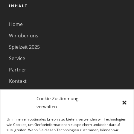
INHALT
Home
Wir über uns
Spielzeit 2025
Service
Partner
Kontakt
Cookie-Zustimmung
FOLGE UNS
verwalten
Um Ihnen ein optimales Erlebnis zu bieten, verwenden wir Technologien
wie Cookies, um Geräteinformationen zu speichern und/oder darauf
zuzugreifen. Wenn Sie diesen Technologien zustimmen, können wir