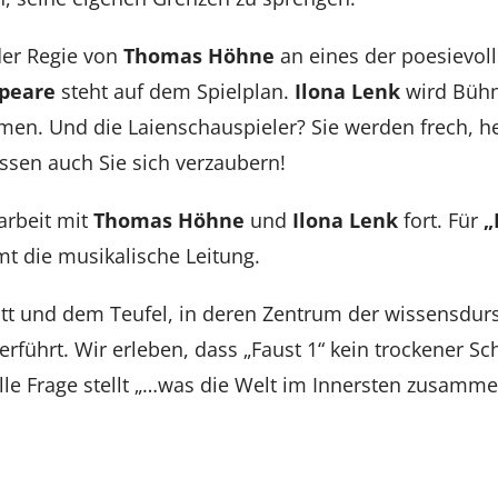
der Regie von
Thomas Höhne
an eines der poesievoll
peare
steht auf dem Spielplan.
Ilona Lenk
wird Bühn
en. Und die Laienschauspieler? Sie werden frech, he
assen auch Sie sich verzaubern!
arbeit mit
Thomas Höhne
und
Ilona Lenk
fort. Für
„
t die musikalische Leitung.
 und dem Teufel, in deren Zentrum der wissensdurstig
erführt. Wir
erleben, dass „Faust 1“ kein trockener Sch
lle Frage stellt „…was die Welt im Innersten zusamme