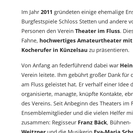
Im Jahr
2011
gründeten einige ehemalige En
Burgfestspiele Schloss Stetten und andere v
Personen den Verein
Theater im Fluss
. Die
Fahne,
hochwertiges Amateurtheater mit 
Kocherufer in Künzelsau
zu präsentieren.
Von Anfang an federführend dabei war
Hein
Verein leitete. Ihm gebührt großer Dank für d
am Fluss geleistet hat. Er verhalf einer Idee 
organisierte, managte, knüpfte Kontakte, 
des Vereins. Seit Anbeginn des Theaters im F
Ensemblemitglieder und die vielen Helfer mi
zusammen: Regisseur
Franz Bäck
, Bühnen-
Weitzner
und die Musikerin
Eva-Maria Sch