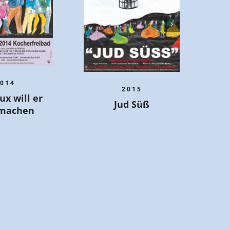
014
2015
ux will er
Die
Jud Süß
 machen