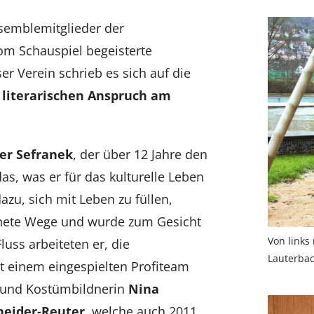
semblemitglieder der
om Schauspiel begeisterte
ser Verein schrieb es sich auf die
literarischen Anspruch am
er Sefranek
, der über 12 Jahre den
as, was er für das kulturelle Leben
dazu, sich mit Leben zu füllen,
ebnete Wege und wurde zum Gesicht
Von links
luss arbeiteten er, die
Lauterba
t einem eingespielten Profiteam
 und Kostümbildnerin
Nina
neider-Reuter
, welche auch 2011