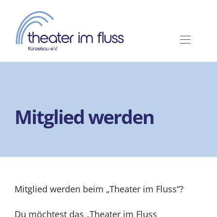
Zum
Inhalt
springen
Toggl
Navig
Home
Wir über uns
Mitglied werden
Spielzeit 2026
Tickets
Mitglied werden beim „Theater im Fluss“?
Service
Du möchtest das „Theater im Fluss