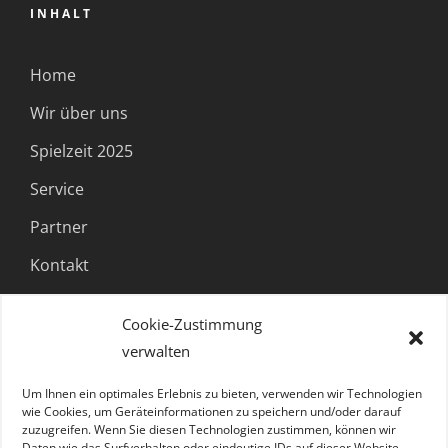
INHALT
Home
Wir über uns
Spielzeit 2025
Service
Partner
Kontakt
Cookie-Zustimmung
FOLGE UNS
verwalten
Um Ihnen ein optimales Erlebnis zu bieten, verwenden wir Technologien
wie Cookies, um Geräteinformationen zu speichern und/oder darauf
zuzugreifen. Wenn Sie diesen Technologien zustimmen, können wir
Daten wie das Surfverhalten oder eindeutige IDs auf dieser Website