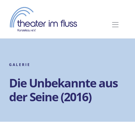
Zum
Inhalt
springen
Toggl
Navig
Home
Wir über uns
GALERIE
Die Unbekannte aus
Spielzeit 2026
der Seine (2016)
Tickets
Service