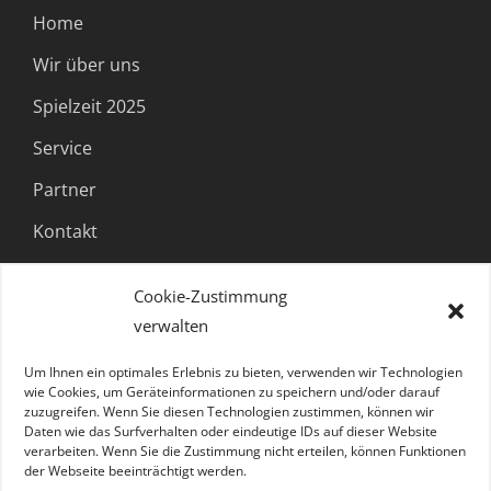
Home
Wir über uns
Spielzeit 2025
Service
Partner
Kontakt
Cookie-Zustimmung
FOLGE UNS
verwalten
Um Ihnen ein optimales Erlebnis zu bieten, verwenden wir Technologien
wie Cookies, um Geräteinformationen zu speichern und/oder darauf
zuzugreifen. Wenn Sie diesen Technologien zustimmen, können wir
Daten wie das Surfverhalten oder eindeutige IDs auf dieser Website
verarbeiten. Wenn Sie die Zustimmung nicht erteilen, können Funktionen
der Webseite beeinträchtigt werden.